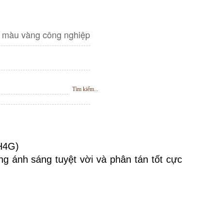
t màu vàng công nghiệp
 H4G)
 ánh sáng tuyệt vời và phân tán tốt cực 
H
Ỗ
T
R
Ợ
T
R
Ự
C
T
U
Y
Ế
N