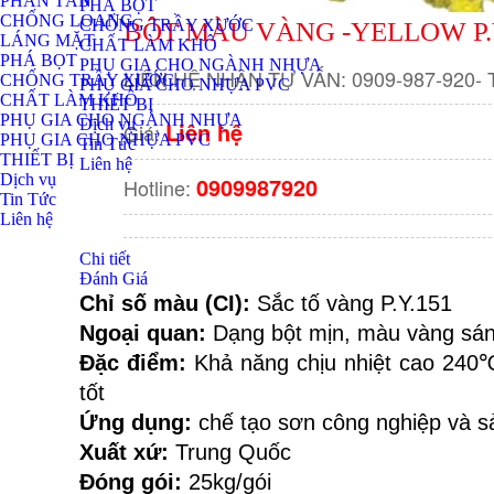
PHÂN TÁN
PHÁ BỌT
CHỐNG LOANG
CHỐNG TRẦY XƯỚC
BỘT MÀU VÀNG -YELLOW P.
LÁNG MẶT
CHẤT LÀM KHÔ
PHÁ BỌT
PHỤ GIA CHO NGÀNH NHỰA
LIÊN HỆ NHẬN TƯ VẤN: 0909-987-920- Tên
CHỐNG TRẦY XƯỚC
PHỤ GIA CHO NHỰA PVC
CHẤT LÀM KHÔ
THIẾT BỊ
PHỤ GIA CHO NGÀNH NHỰA
Dịch vụ
Liên hệ
Giá:
PHỤ GIA CHO NHỰA PVC
Tin Tức
THIẾT BỊ
Liên hệ
Dịch vụ
0909987920
Hotline:
Tin Tức
Liên hệ
Chi tiết
Đánh Giá
Chỉ số màu (CI): 
Sắc tố vàng P.Y.151
Ngoại quan:
 Dạng bột mịn, màu vàng sán
Đặc điểm:
 Khả năng chịu nhiệt cao 240℃
tốt
Ứng dụng: 
chế tạo sơn công nghiệp và s
Xuất xứ: 
Trung Quốc
Đóng gói:
 25kg/gói