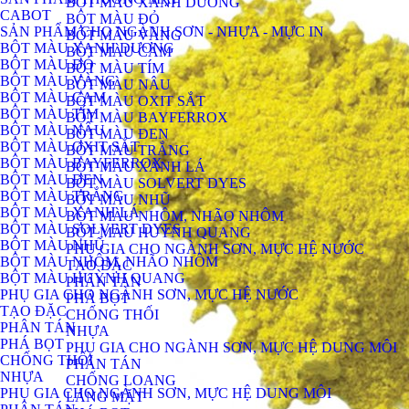
BỘT MÀU XANH DƯƠNG
CABOT
BỘT MÀU ĐỎ
SẢN PHẨM CHO NGÀNH SƠN - NHỰA - MỰC IN
BỘT MÀU VÀNG
BỘT MÀU XANH DƯƠNG
BỘT MÀU CAM
BỘT MÀU ĐỎ
BỘT MÀU TÍM
BỘT MÀU VÀNG
BỘT MÀU NÂU
BỘT MÀU CAM
BỘT MÀU OXIT SẮT
BỘT MÀU TÍM
BỘT MÀU BAYFERROX
BỘT MÀU NÂU
BỘT MÀU ĐEN
BỘT MÀU OXIT SẮT
BỘT MÀU TRẮNG
BỘT MÀU BAYFERROX
BỘT MÀU XANH LÁ
BỘT MÀU ĐEN
BỘT MÀU SOLVERT DYES
BỘT MÀU TRẮNG
BỘT MÀU NHŨ
BỘT MÀU XANH LÁ
BỘT MÀU NHÔM, NHÃO NHÔM
BỘT MÀU SOLVERT DYES
BỘT MÀU HUỲNH QUANG
BỘT MÀU NHŨ
PHỤ GIA CHO NGÀNH SƠN, MỰC HỆ NƯỚC
BỘT MÀU NHÔM, NHÃO NHÔM
TẠO ĐẶC
BỘT MÀU HUỲNH QUANG
PHÂN TÁN
PHỤ GIA CHO NGÀNH SƠN, MỰC HỆ NƯỚC
PHÁ BỌT
TẠO ĐẶC
CHỐNG THỐI
PHÂN TÁN
NHỰA
PHÁ BỌT
PHỤ GIA CHO NGÀNH SƠN, MỰC HỆ DUNG MÔI
CHỐNG THỐI
PHÂN TÁN
NHỰA
CHỐNG LOANG
PHỤ GIA CHO NGÀNH SƠN, MỰC HỆ DUNG MÔI
LÁNG MẶT