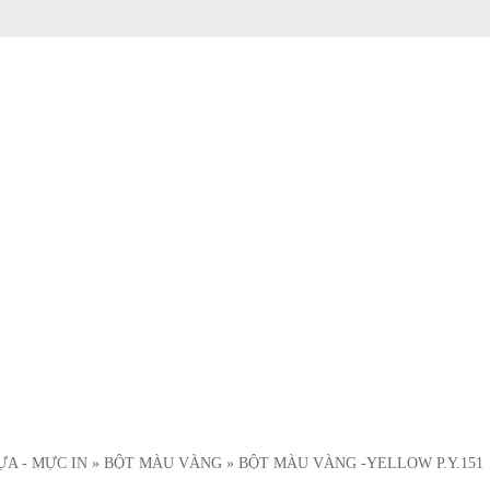
ỰA - MỰC IN
» BỘT MÀU VÀNG
» BỘT MÀU VÀNG -YELLOW P.Y.151