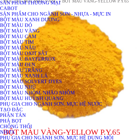
MỰC IN
» BỘT MÀU VÀNG
» BỘT MÀU VÀNG-YELLOW P.Y.65
SẢN PHẨM THƯƠNG MẠI
CABOT
SẢN PHẨM CHO NGÀNH SƠN - NHỰA - MỰC IN
BỘT MÀU XANH DƯƠNG
BỘT MÀU ĐỎ
BỘT MÀU VÀNG
BỘT MÀU CAM
BỘT MÀU TÍM
BỘT MÀU NÂU
BỘT MÀU OXIT SẮT
BỘT MÀU BAYFERROX
BỘT MÀU ĐEN
BỘT MÀU TRẮNG
BỘT MÀU XANH LÁ
BỘT MÀU SOLVERT DYES
BỘT MÀU NHŨ
BỘT MÀU NHÔM, NHÃO NHÔM
BỘT MÀU HUỲNH QUANG
PHỤ GIA CHO NGÀNH SƠN, MỰC HỆ NƯỚC
TẠO ĐẶC
PHÂN TÁN
PHÁ BỌT
CHỐNG THỐI
BỘT MÀU VÀNG-YELLOW P.Y.65
NHỰA
PHỤ GIA CHO NGÀNH SƠN, MỰC HỆ DUNG MÔI