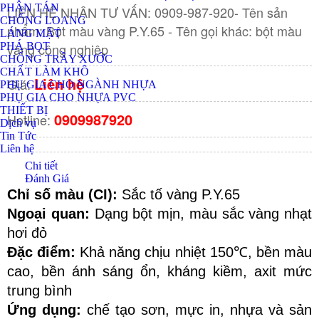
PHÂN TÁN
LIÊN HỆ NHẬN TƯ VẤN: 0909-987-920- Tên sản
CHỐNG LOANG
phẩm: Bột màu vàng P.Y.65 - Tên gọi khác: bột màu
LÁNG MẶT
vàng công nghiệp
PHÁ BỌT
CHỐNG TRẦY XƯỚC
CHẤT LÀM KHÔ
Liên hệ
Giá:
PHỤ GIA CHO NGÀNH NHỰA
PHỤ GIA CHO NHỰA PVC
THIẾT BỊ
0909987920
Hotline:
Dịch vụ
Tin Tức
Liên hệ
Chi tiết
Đánh Giá
Chỉ số màu (CI): 
Sắc tố vàng P.Y.65
Ngoại quan:
 Dạng bột mịn, màu sắc vàng nhạt 
hơi đỏ
Đặc điểm:
 Khả năng chịu nhiệt 150℃, bền màu 
cao, bền ánh sáng ổn, kháng kiềm, axit mức 
trung bình
Ứng dụng: 
chế tạo sơn, mực in, nhựa và sản 