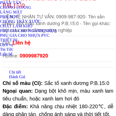
PHÂN TÁN
P.B.15:0
CHỐNG LOANG
LÁNG MẶT
LIÊN HỆ NHẬN TƯ VẤN: 0909-987-920- Tên sản
PHÁ BỌT
CHỐNG TRẦY XƯỚC
phẩm: Bột màu xanh dương P.B.15:0 - Tên gọi khác:
CHẤT LÀM KHÔ
bột màu xanh dương công nghiệp
PHỤ GIA CHO NGÀNH NHỰA
PHỤ GIA CHO NHỰA PVC
THIẾT BỊ
Liên hệ
Giá:
Dịch vụ
Tin Tức
0909987920
Liên hệ
Hotline:
Chi tiết
Đánh Giá
Chỉ số màu (CI):
 Sắc tố xanh dương 
P.B.15:0
Ngoại quan:
 Dạng bột khô mịn, màu xanh lam 
tiêu chuẩn, hoặc xanh lam hơi đỏ
Đặc điểm:
 Khả năng chịu nhiệt 180-220℃, dễ 
dàng phân tán, chống ánh sáng và thời tiết tốt.