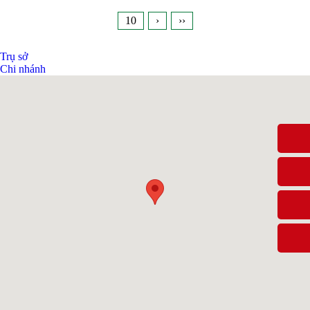
10
›
››
Trụ sở
Chi nhánh