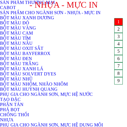
SẢN PHẨM THƯƠNG MẠI
- NHỰA - MỰC IN
CABOT
SẢN PHẨM CHO NGÀNH SƠN - NHỰA - MỰC IN
BỘT MÀU XANH DƯƠNG
1
BỘT MÀU ĐỎ
BỘT MÀU VÀNG
2
BỘT MÀU CAM
3
BỘT MÀU TÍM
BỘT MÀU NÂU
4
BỘT MÀU OXIT SẮT
5
BỘT MÀU BAYFERROX
BỘT MÀU ĐEN
6
BỘT MÀU TRẮNG
7
BỘT MÀU XANH LÁ
8
BỘT MÀU SOLVERT DYES
BỘT MÀU NHŨ
9
BỘT MÀU NHÔM, NHÃO NHÔM
BỘT MÀU HUỲNH QUANG
PHỤ GIA CHO NGÀNH SƠN, MỰC HỆ NƯỚC
TẠO ĐẶC
PHÂN TÁN
PHÁ BỌT
CHỐNG THỐI
NHỰA
PHỤ GIA CHO NGÀNH SƠN, MỰC HỆ DUNG MÔI