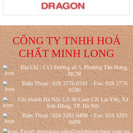
CÔNG TY TNHH HOÁ
CHẤT MINH LONG
Địa Chỉ : C13 Đường số 5, Phường Tân Hưng,
HCM
Điện Thoại : 028 3776 0591 – Fax: 028 3776
0590
Chi nhánh Hà Nội: Lô 36 Cụm CN Lại Yên, Xã
Sơn Đông, TP. Hà Nội
Điện Thoại : 024 3201 0498 – Fax: 024 3201
0499
Email: minhlong.sales@minhlongchem.com.vn