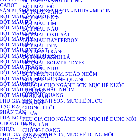
BỘT MÀU XANH DƯƠNG
CABOT
BỘT MÀU ĐỎ
SẢN PHẨM CHO NGÀNH SƠN - NHỰA - MỰC IN
BỘT MÀU VÀNG
BỘT MÀU XANH DƯƠNG
BỘT MÀU CAM
BỘT MÀU ĐỎ
BỘT MÀU TÍM
BỘT MÀU VÀNG
BỘT MÀU NÂU
BỘT MÀU CAM
BỘT MÀU OXIT SẮT
BỘT MÀU TÍM
BỘT MÀU BAYFERROX
BỘT MÀU NÂU
BỘT MÀU ĐEN
BỘT MÀU OXIT SẮT
BỘT MÀU TRẮNG
BỘT MÀU BAYFERROX
BỘT MÀU XANH LÁ
BỘT MÀU ĐEN
BỘT MÀU SOLVERT DYES
BỘT MÀU TRẮNG
BỘT MÀU NHŨ
BỘT MÀU XANH LÁ
BỘT MÀU NHÔM, NHÃO NHÔM
BỘT MÀU SOLVERT DYES
BỘT MÀU HUỲNH QUANG
BỘT MÀU NHŨ
PHỤ GIA CHO NGÀNH SƠN, MỰC HỆ NƯỚC
BỘT MÀU NHÔM, NHÃO NHÔM
TẠO ĐẶC
BỘT MÀU HUỲNH QUANG
PHÂN TÁN
PHỤ GIA CHO NGÀNH SƠN, MỰC HỆ NƯỚC
PHÁ BỌT
TẠO ĐẶC
CHỐNG THỐI
PHÂN TÁN
NHỰA
PHÁ BỌT
PHỤ GIA CHO NGÀNH SƠN, MỰC HỆ DUNG MÔI
CHỐNG THỐI
PHÂN TÁN
NHỰA
CHỐNG LOANG
PHỤ GIA CHO NGÀNH SƠN, MỰC HỆ DUNG MÔI
LÁNG MẶT