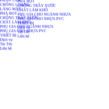
PHÂN TÁN
PHÁ BỌT
CHỐNG LOANG
CHỐNG TRẦY XƯỚC
LÁNG MẶT
CHẤT LÀM KHÔ
PHÁ BỌT
PHỤ GIA CHO NGÀNH NHỰA
CHỐNG TRẦY XƯỚC
PHỤ GIA CHO NHỰA PVC
CHẤT LÀM KHÔ
THIẾT BỊ
PHỤ GIA CHO NGÀNH NHỰA
Dịch vụ
PHỤ GIA CHO NHỰA PVC
Tin Tức
THIẾT BỊ
Liên hệ
Dịch vụ
Tin Tức
Liên hệ