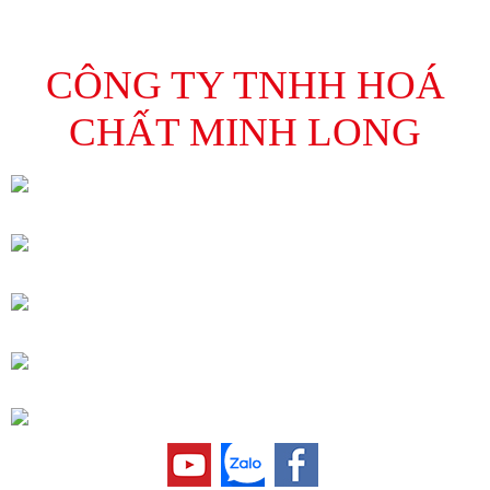
CÔNG TY TNHH HOÁ
CHẤT MINH LONG
Địa Chỉ : C13 Đường số 5, Phường Tân Hưng,
HCM
Điện Thoại : 028 3776 0591 – Fax: 028 3776
0590
Chi nhánh Hà Nội: Lô 36 Cụm CN Lại Yên, Xã
Sơn Đông, TP. Hà Nội
Điện Thoại : 024 3201 0498 – Fax: 024 3201
0499
Email: minhlong.sales@minhlongchem.com.vn