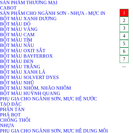
SẢN PHẨM THƯƠNG MẠI
CABOT
1
SẢN PHẨM CHO NGÀNH SƠN - NHỰA - MỰC IN
BỘT MÀU XANH DƯƠNG
2
BỘT MÀU ĐỎ
3
BỘT MÀU VÀNG
BỘT MÀU CAM
4
BỘT MÀU TÍM
5
BỘT MÀU NÂU
BỘT MÀU OXIT SẮT
6
BỘT MÀU BAYFERROX
7
BỘT MÀU ĐEN
...
BỘT MÀU TRẮNG
BỘT MÀU XANH LÁ
BỘT MÀU SOLVERT DYES
BỘT MÀU NHŨ
BỘT MÀU NHÔM, NHÃO NHÔM
BỘT MÀU HUỲNH QUANG
PHỤ GIA CHO NGÀNH SƠN, MỰC HỆ NƯỚC
TẠO ĐẶC
PHÂN TÁN
PHÁ BỌT
CHỐNG THỐI
NHỰA
PHỤ GIA CHO NGÀNH SƠN, MỰC HỆ DUNG MÔI